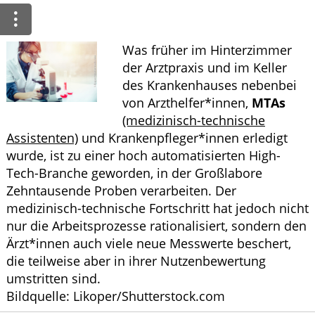
Ratgeber
Krankheiten & Therapie
Was früher im Hinterzimmer
der Arztpraxis und im Keller
ELTERN UND KIND
des Krankenhauses nebenbei
von Arzthelfer*innen,
MTAs
GESUND IM ALTER
(medizinisch-technische
Assistenten)
und Krankenpfleger*innen erledigt
wurde, ist zu einer hoch automatisierten High-
Tech-Branche geworden, in der Großlabore
Zehntausende Proben verarbeiten. Der
medizinisch-technische Fortschritt hat jedoch nicht
nur die Arbeitsprozesse rationalisiert, sondern den
Ärzt*innen auch viele neue Messwerte beschert,
die teilweise aber in ihrer Nutzenbewertung
umstritten sind.
Bildquelle: Likoper/Shutterstock.com